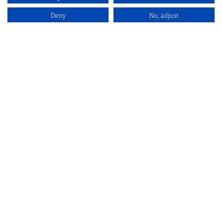
Deny
No, adjust
Kontakt
Hör av dig så skapar vi
någonting tillsammans!
KONTAKTA OSS HÄR