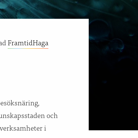
vad
FramtidHaga
besöksnäring,
Kunskapsstaden och
 verksamheter i