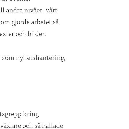
l andra nivåer. Vårt
som gjorde arbetet så
xter och bilder.
r som nyhetshantering,
etsgrepp kring
växlare och så kallade