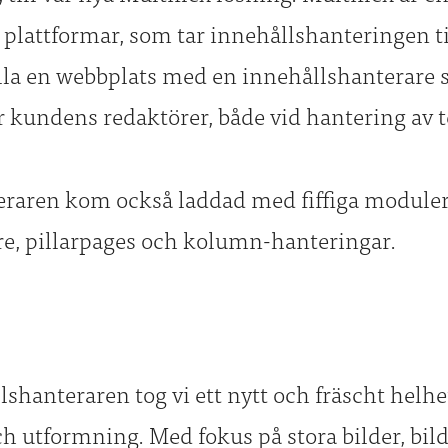
attformar, som tar innehållshanteringen til
ålla en webbplats med en innehållshanterare 
 kundens redaktörer, både vid hantering av te
eraren kom också laddad med fiffiga module
are, pillarpages och kolumn-hanteringar.
shanteraren tog vi ett nytt och fräscht helh
 utformning. Med fokus på stora bilder, bild