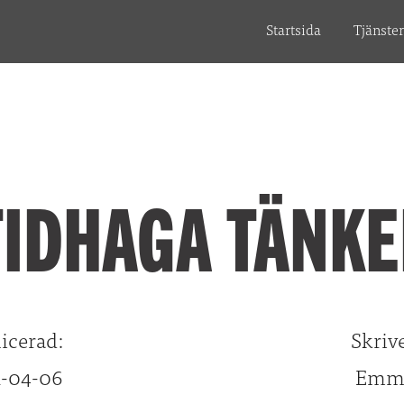
Startsida
Tjänste
IDHAGA TÄNKE
icerad:
Skrive
1-04-06
Emma