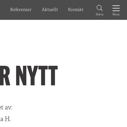
r
Referenser
Aktuellt
Kontakt
Meny
Sökvy
R NYTT
t av:
 H.