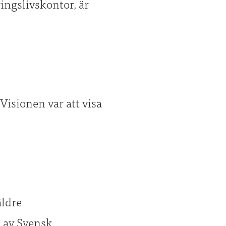
ngslivskontor, är
isionen var att visa
äldre
n av Svensk