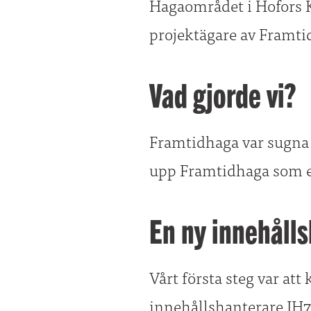
Hagaområdet i Hofors 
projektägare av Framti
Vad gjorde vi?
Framtidhaga var sugna 
upp Framtidhaga som en
En ny innehåll
Vårt första steg var at
innehållshanterare IH7, 