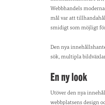
Webbhandels moderna pl
mål var att tillhandah
smidigt som möjligt för
Den nya innehållshant
sök, multipla bildväxl
En ny look
Utöver den nya innehåll
webbplatsens design och