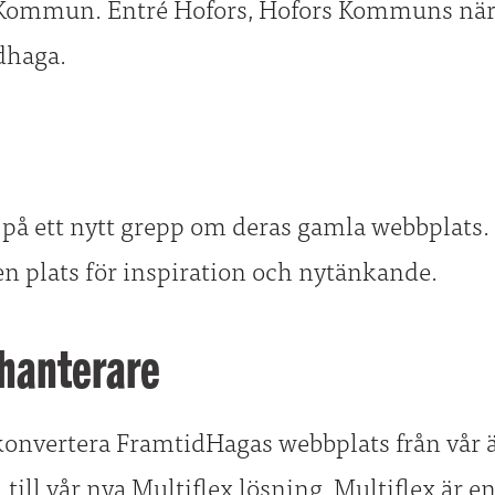
Kommun. Entré Hofors, Hofors Kommuns näri
dhaga.
på ett nytt grepp om deras gamla webbplats. V
 plats för inspiration och nytänkande.
shanterare
t konvertera FramtidHagas webbplats från vår 
till vår nya Multiflex lösning. Multiflex är e