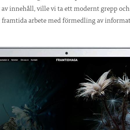
r av innehåll, ville vi ta ett modernt grepp o
 framtida arbete med förmedling av informat