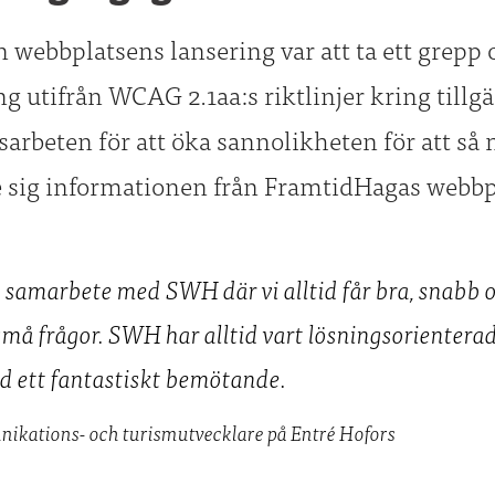
an webbplatsens lansering var att ta ett grepp
g utifrån WCAG 2.1aa:s riktlinjer kring till
sarbeten för att öka sannolikheten för att s
e sig informationen från FramtidHagas webbp
ra samarbete med SWH där vi alltid får bra, snabb
 små frågor. SWH har alltid vart lösningsorientera
d ett fantastiskt bemötande.
nikations- och turismutvecklare på Entré Hofors