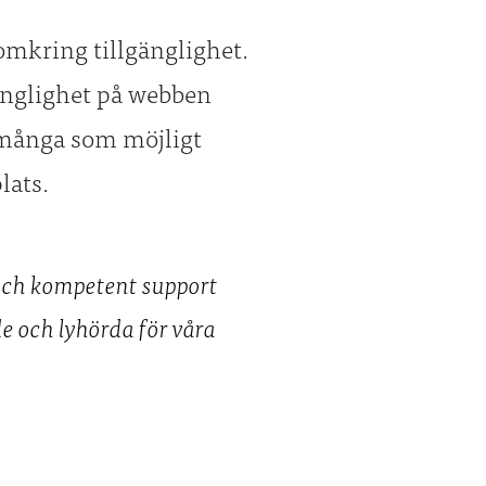
 omkring tillgänglighet.
gänglighet på webben
å många som möjligt
lats.
 och kompetent support
de och lyhörda för våra